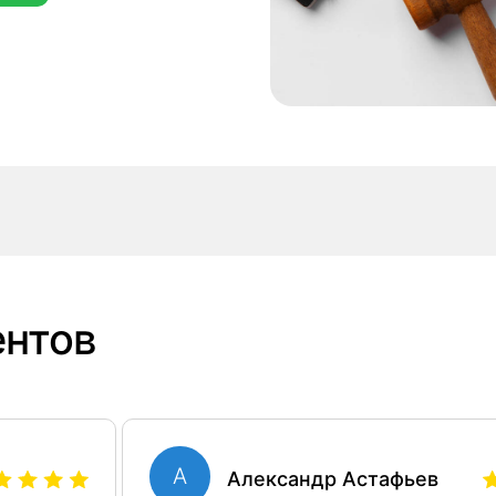
Листайте
ентов
А
Александр Астафьев