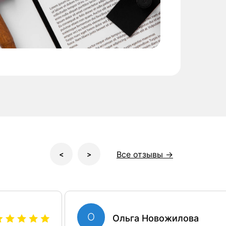
Все отзывы →
<
>
О
Ольга Новожилова